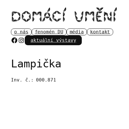
Přeskočit
na
obsah
o nás
fenomén DU
média
kontakt
Facebook
Instagram
aktuální výstavy
Lampička
Inv. č.:
000.871