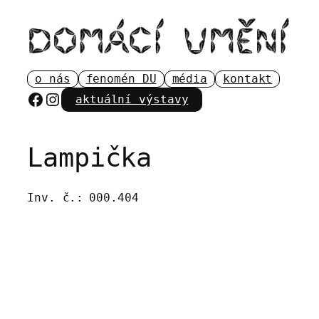
Přeskočit
na
obsah
o nás
fenomén DU
média
kontakt
Facebook
Instagram
aktuální výstavy
Lampička
Inv. č.:
000.404