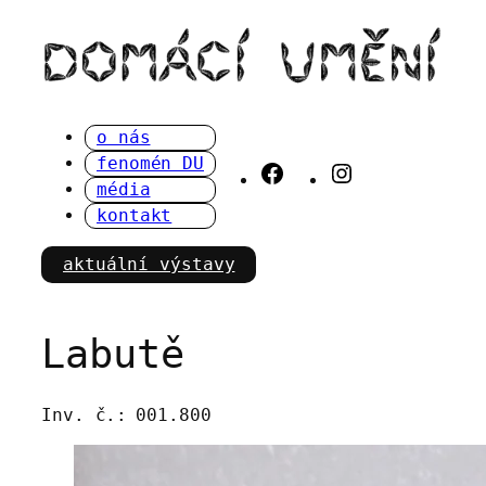
Přeskočit
na
obsah
o nás
fenomén DU
Facebook
Instagram
média
kontakt
aktuální výstavy
Labutě
Inv. č.:
001.800