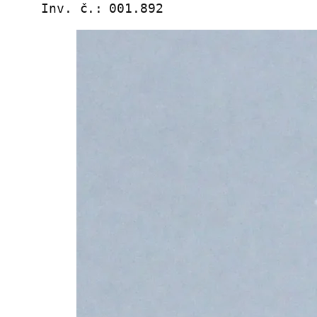
Inv. č.:
001.892