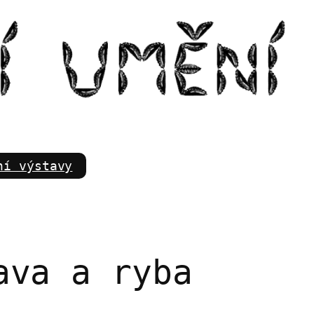
m
ní výstavy
ava a ryba