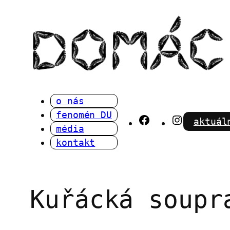
Přeskočit
na
obsah
o nás
fenomén DU
Facebook
Instagra
aktuál
média
kontakt
Kuřácká soupr