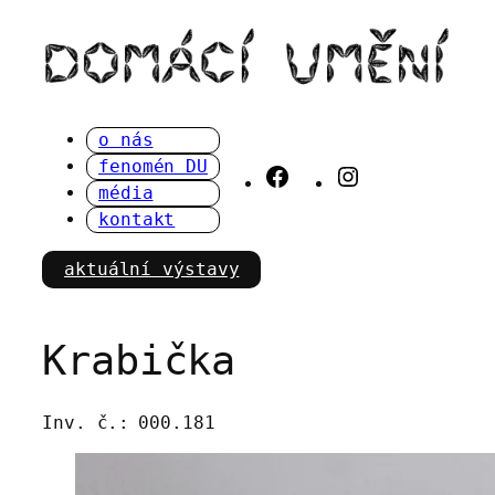
Přeskočit
na
obsah
o nás
fenomén DU
Facebook
Instagram
média
kontakt
aktuální výstavy
Krabička
Inv. č.:
000.181