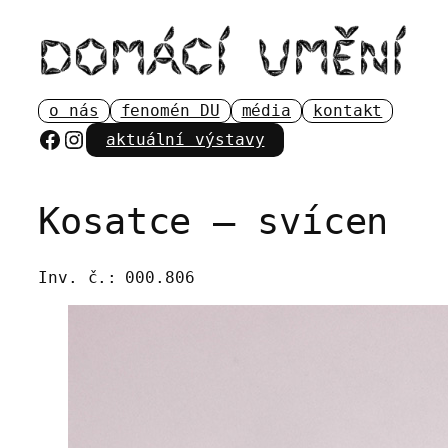
Přeskočit
na
obsah
o nás
fenomén DU
média
kontakt
Facebook
Instagram
aktuální výstavy
Kosatce – svícen
Inv. č.:
000.806