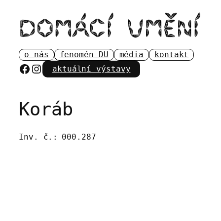
Přeskočit
na
obsah
o nás
fenomén DU
média
kontakt
Facebook
Instagram
aktuální výstavy
Koráb
Inv. č.:
000.287