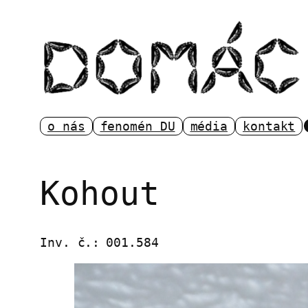
Přeskočit
na
obsah
o nás
fenomén DU
média
kontakt
Kohout
Inv. č.:
001.584