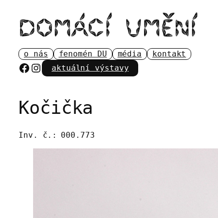
Přeskočit
na
obsah
o nás
fenomén DU
média
kontakt
Facebook
Instagram
aktuální výstavy
Kočička
Inv. č.:
000.773