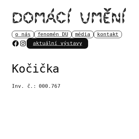
Přeskočit
na
obsah
o nás
fenomén DU
média
kontakt
Facebook
Instagram
aktuální výstavy
Kočička
Inv. č.:
000.767