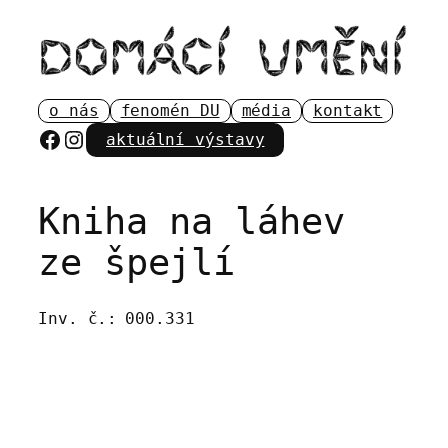
Přeskočit
na
obsah
o nás
fenomén DU
média
kontakt
Facebook
Instagram
aktuální výstavy
Kniha na láhev
ze špejlí
Inv. č.:
000.331