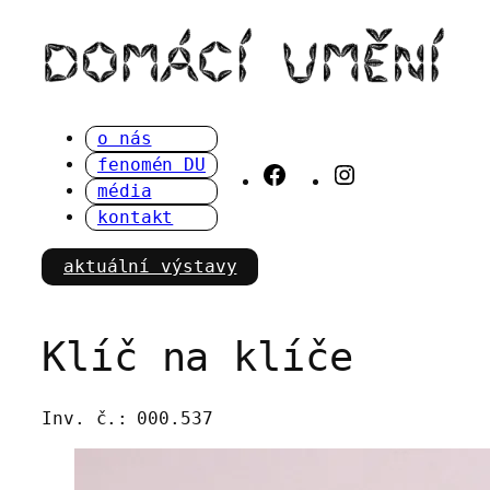
Přeskočit
na
obsah
o nás
fenomén DU
Facebook
Instagram
média
kontakt
aktuální výstavy
Klíč na klíče
Inv. č.:
000.537