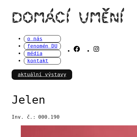
Přeskočit
na
obsah
o nás
fenomén DU
Facebook
Instagram
média
kontakt
aktuální výstavy
Jelen
Inv. č.:
000.190