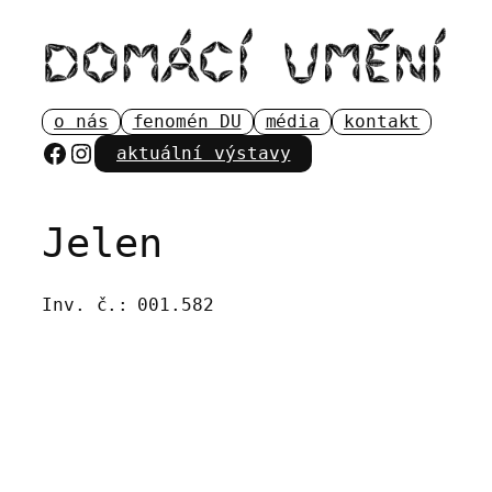
Přeskočit
na
obsah
o nás
fenomén DU
média
kontakt
Facebook
Instagram
aktuální výstavy
Jelen
Inv. č.:
001.582