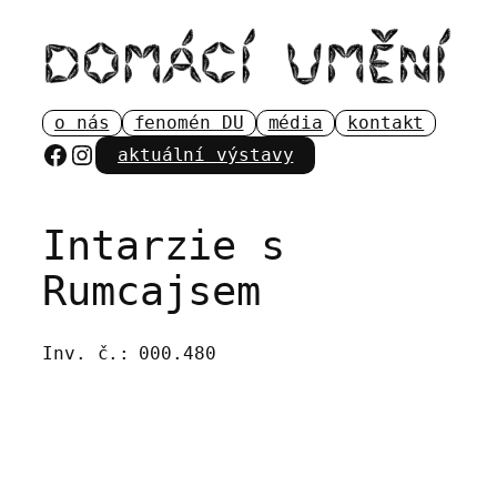
Přeskočit
na
obsah
o nás
fenomén DU
média
kontakt
Facebook
Instagram
aktuální výstavy
Intarzie s
Rumcajsem
Inv. č.:
000.480