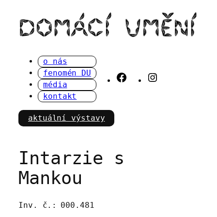
Přeskočit
na
obsah
o nás
fenomén DU
Facebook
Instagram
média
kontakt
aktuální výstavy
Intarzie s
Mankou
Inv. č.:
000.481