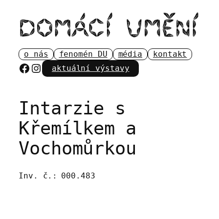
Přeskočit
na
obsah
o nás
fenomén DU
média
kontakt
Facebook
Instagram
aktuální výstavy
Intarzie s
Křemílkem a
Vochomůrkou
Inv. č.:
000.483