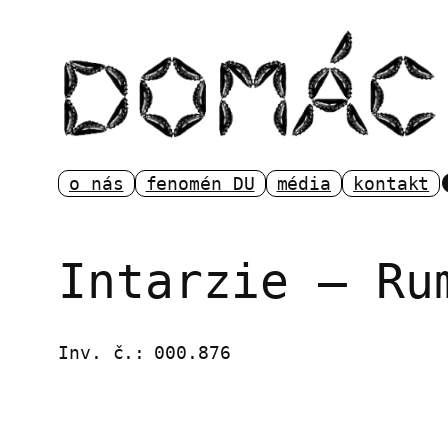
Přeskočit
na
obsah
o nás
fenomén DU
média
kontakt
Intarzie – Ru
Inv. č.:
000.876