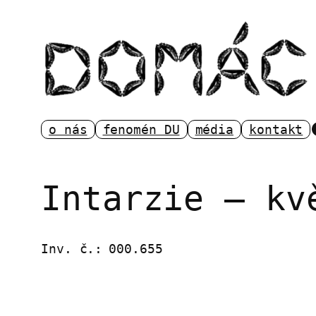
Přeskočit
na
obsah
o nás
fenomén DU
média
kontakt
Intarzie – kv
Inv. č.:
000.655