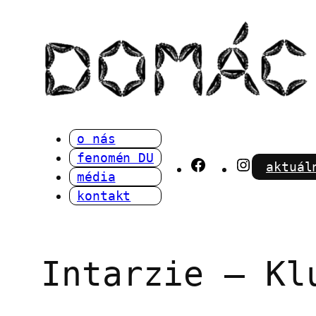
Přeskočit
na
obsah
o nás
fenomén DU
Facebook
Instagra
aktuál
média
kontakt
Intarzie – Kl