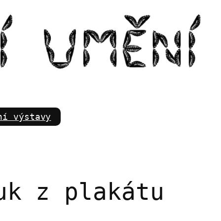
m
ní výstavy
uk z plakátu