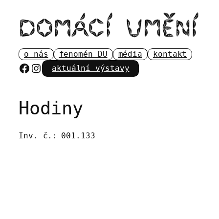
Přeskočit
na
obsah
o nás
fenomén DU
média
kontakt
Facebook
Instagram
aktuální výstavy
Hodiny
Inv. č.:
001.133