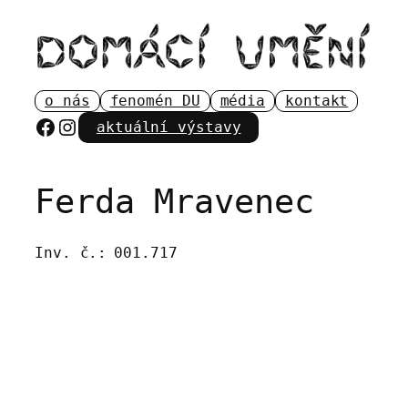
Přeskočit
na
obsah
o nás
fenomén DU
média
kontakt
Facebook
Instagram
aktuální výstavy
Ferda Mravenec
Inv. č.:
001.717