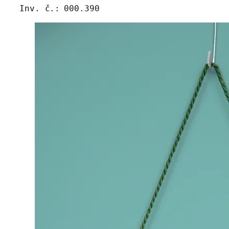
Inv. č.:
000.390