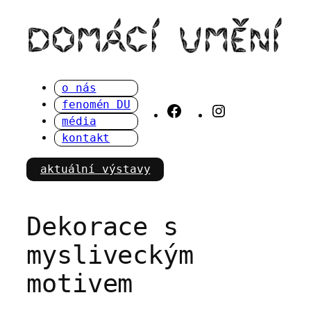
Přeskočit
na
obsah
o nás
fenomén DU
Facebook
Instagram
média
kontakt
aktuální výstavy
Dekorace s
mysliveckým
motivem