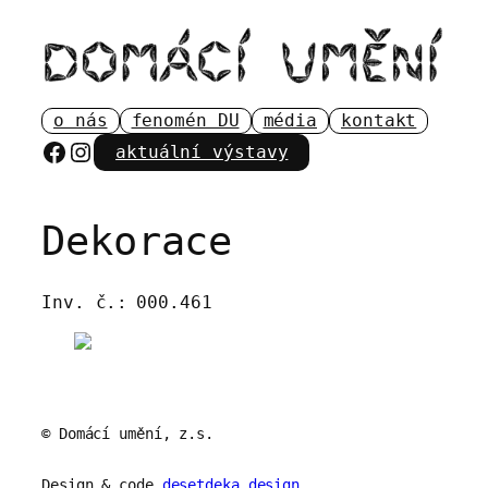
Přeskočit
na
obsah
o nás
fenomén DU
média
kontakt
Facebook
Instagram
aktuální výstavy
Dekorace
Inv. č.:
000.461
© Domácí umění, z.s.
Design & code
desetdeka.design