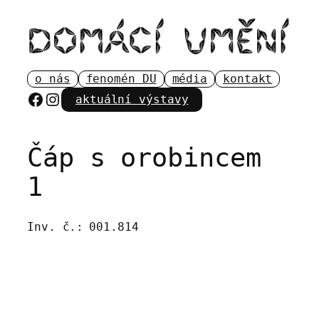
Přeskočit
na
obsah
o nás
fenomén DU
média
kontakt
Facebook
Instagram
aktuální výstavy
Čáp s orobincem
1
Inv. č.:
001.814