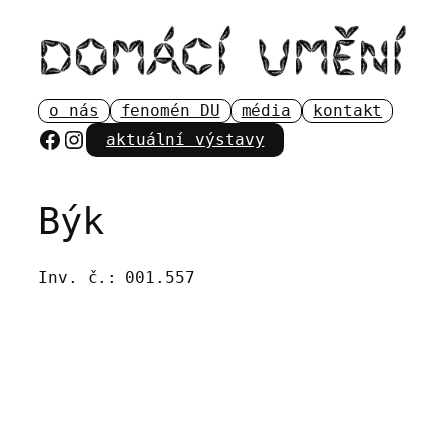
Přeskočit
na
obsah
o nás
fenomén DU
média
kontakt
Facebook
Instagram
aktuální výstavy
Býk
Inv. č.:
001.557