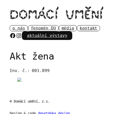
Přeskočit
na
obsah
o nás
fenomén DU
média
kontakt
Facebook
Instagram
aktuální výstavy
Akt žena
Inv. č.:
001.899
© Domácí umění, z.s.
Design & code
desetdeka.design