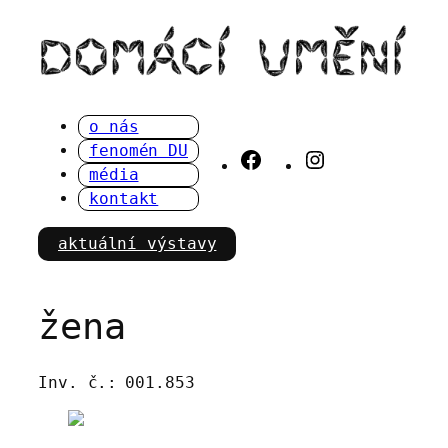
Přeskočit
na
obsah
o nás
fenomén DU
Facebook
Instagram
média
kontakt
aktuální výstavy
žena
Inv. č.:
001.853