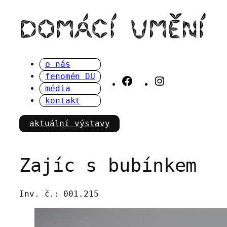
Přeskočit
na
obsah
o nás
fenomén DU
Facebook
Instagram
média
kontakt
aktuální výstavy
Zajíc s bubínkem
Inv. č.:
001.215