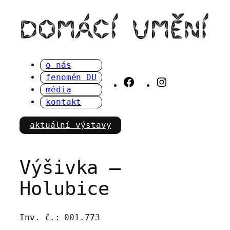
Přeskočit
na
obsah
o nás
fenomén DU
Facebook
Instagram
média
kontakt
aktuální výstavy
Výšivka –
Holubice
Inv. č.:
001.773