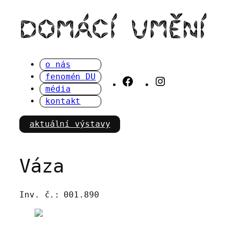
Přeskočit
na
obsah
o nás
fenomén DU
Facebook
Instagram
média
kontakt
aktuální výstavy
Váza
Inv. č.:
001.890