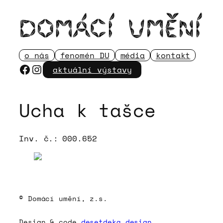
Přeskočit
na
obsah
o nás
fenomén DU
média
kontakt
Facebook
Instagram
aktuální výstavy
Ucha k tašce
Inv. č.:
000.652
© Domácí umění, z.s.
Design & code
desetdeka.design