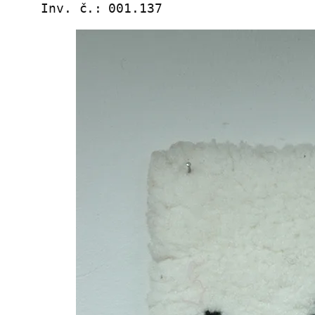
Inv. č.:
001.137