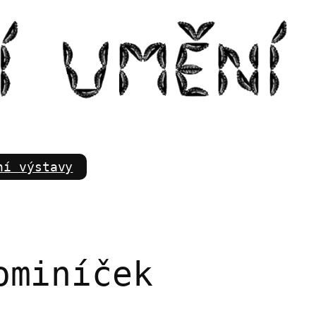
m
ní výstavy
ominíček