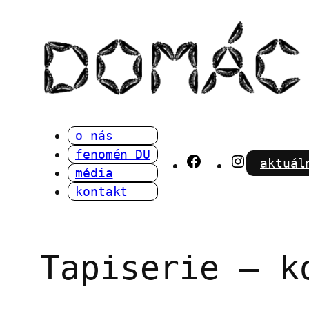
Přeskočit
na
obsah
o nás
fenomén DU
Facebook
Instagra
aktuál
média
kontakt
Tapiserie – k