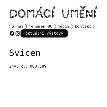
Přeskočit
na
obsah
o nás
fenomén DU
média
kontakt
Facebook
Instagram
aktuální výstavy
Svícen
Inv. č.:
000.589