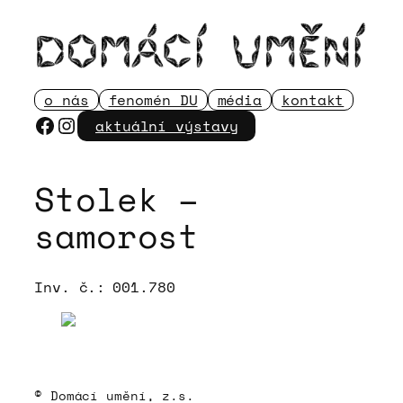
Přeskočit
na
obsah
o nás
fenomén DU
média
kontakt
Facebook
Instagram
aktuální výstavy
Stolek –
samorost
Inv. č.:
001.780
© Domácí umění, z.s.