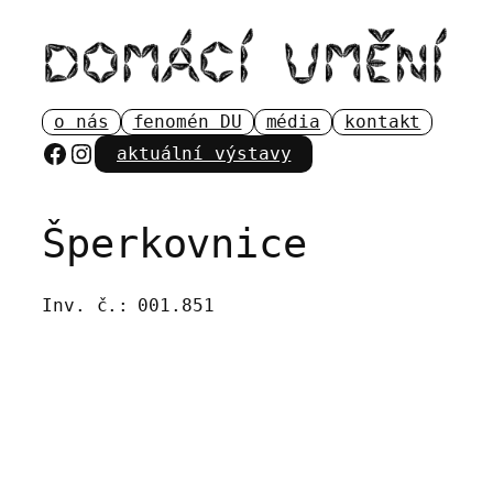
Přeskočit
na
obsah
o nás
fenomén DU
média
kontakt
Facebook
Instagram
aktuální výstavy
Šperkovnice
Inv. č.:
001.851