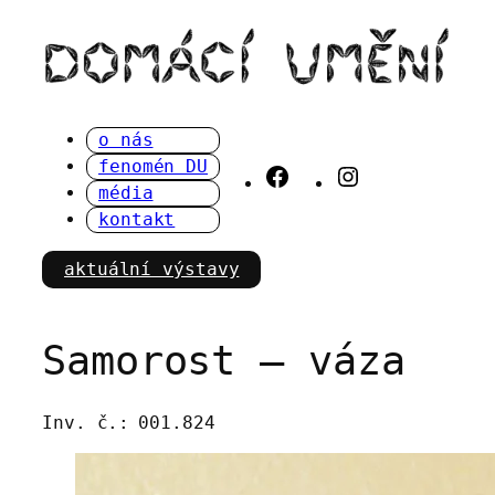
Přeskočit
na
obsah
o nás
fenomén DU
Facebook
Instagram
média
kontakt
aktuální výstavy
Samorost – váza
Inv. č.:
001.824