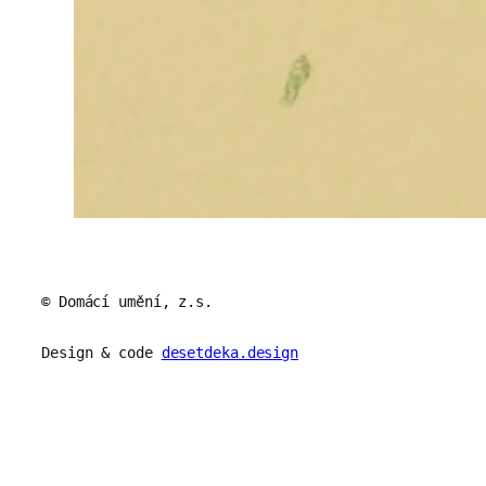
© Domácí umění, z.s.
Design & code
desetdeka.design