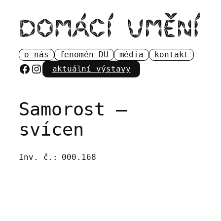
Přeskočit
na
obsah
o nás
fenomén DU
média
kontakt
Facebook
Instagram
aktuální výstavy
Samorost –
svícen
Inv. č.:
000.168