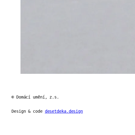
© Domácí umění, z.s.
Design & code
desetdeka.design