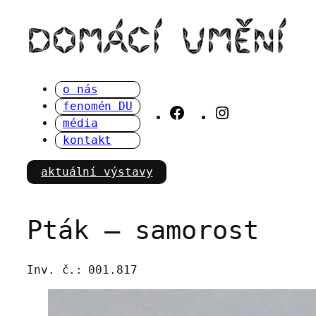
Přeskočit
na
obsah
o nás
fenomén DU
Facebook
Instagram
média
kontakt
aktuální výstavy
Pták – samorost
Inv. č.:
001.817