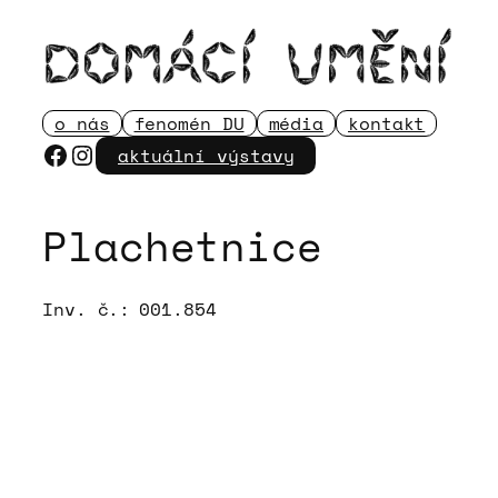
Přeskočit
na
obsah
o nás
fenomén DU
média
kontakt
Facebook
Instagram
aktuální výstavy
Plachetnice
Inv. č.:
001.854