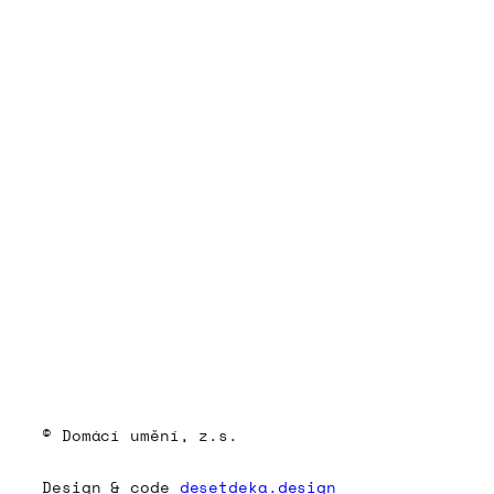
© Domácí umění, z.s.
Design & code
desetdeka.design