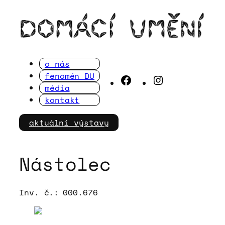
Přeskočit
na
obsah
o nás
fenomén DU
Facebook
Instagram
média
kontakt
aktuální výstavy
Nástolec
Inv. č.:
000.676