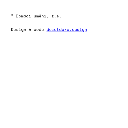
© Domácí umění, z.s.
Design & code
desetdeka.design