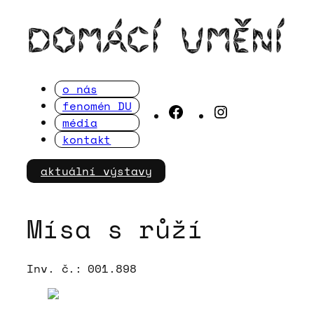
Přeskočit
na
obsah
o nás
fenomén DU
Facebook
Instagram
média
kontakt
aktuální výstavy
Mísa s růží
Inv. č.:
001.898