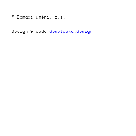
© Domácí umění, z.s.
Design & code
desetdeka.design