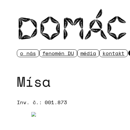
Přeskočit
na
obsah
o nás
fenomén DU
média
kontakt
Mísa
Inv. č.:
001.873