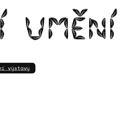
m
ní výstavy