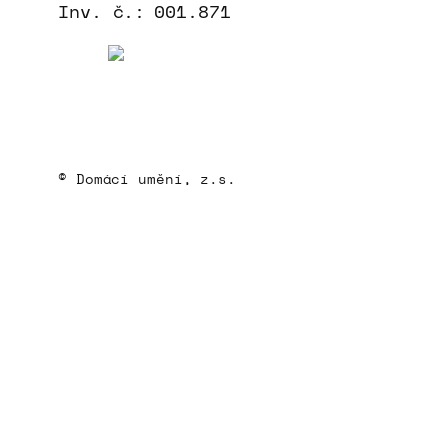
Inv. č.:
001.871
© Domácí umění, z.s.