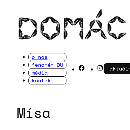
Přeskočit
na
obsah
o nás
fenomén DU
Facebook
Instagra
aktuál
média
kontakt
Mísa