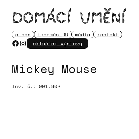
Přeskočit
na
obsah
o nás
fenomén DU
média
kontakt
Facebook
Instagram
aktuální výstavy
Mickey Mouse
Inv. č.:
001.802