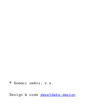
© Domácí umění, z.s.
Design & code
desetdeka.design