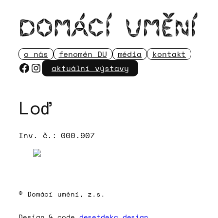
Přeskočit
na
obsah
o nás
fenomén DU
média
kontakt
Facebook
Instagram
aktuální výstavy
Loď
Inv. č.:
000.907
© Domácí umění, z.s.
Design & code
desetdeka.design