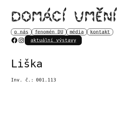
Přeskočit
na
obsah
o nás
fenomén DU
média
kontakt
Facebook
Instagram
aktuální výstavy
Liška
Inv. č.:
001.113