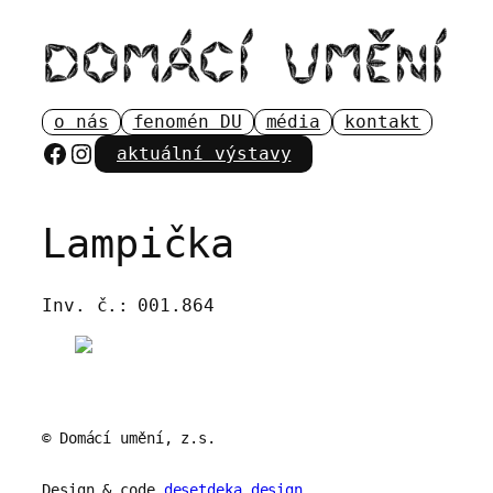
Přeskočit
na
obsah
o nás
fenomén DU
média
kontakt
Facebook
Instagram
aktuální výstavy
Lampička
Inv. č.:
001.864
© Domácí umění, z.s.
Design & code
desetdeka.design