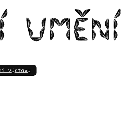
m
ní výstavy