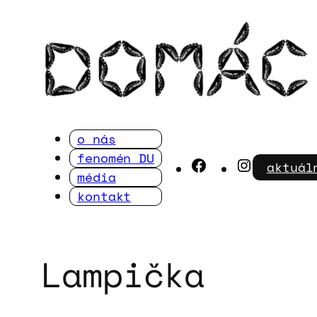
Přeskočit
na
obsah
o nás
fenomén DU
Facebook
Instagra
aktuál
média
kontakt
Lampička