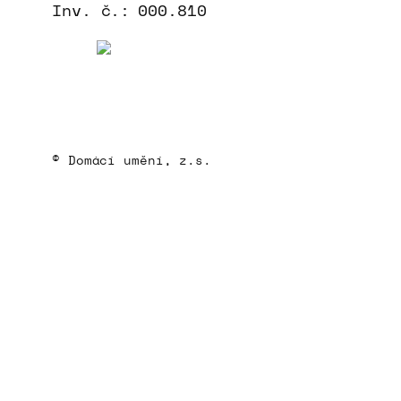
Inv. č.:
000.810
© Domácí umění, z.s.