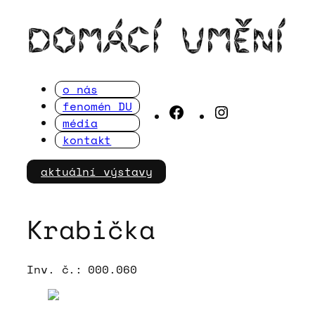
Přeskočit
na
obsah
o nás
fenomén DU
Facebook
Instagram
média
kontakt
aktuální výstavy
Krabička
Inv. č.:
000.060