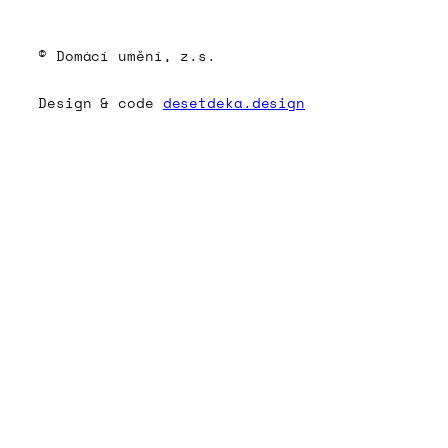
© Domácí umění, z.s.
Design & code
desetdeka.design